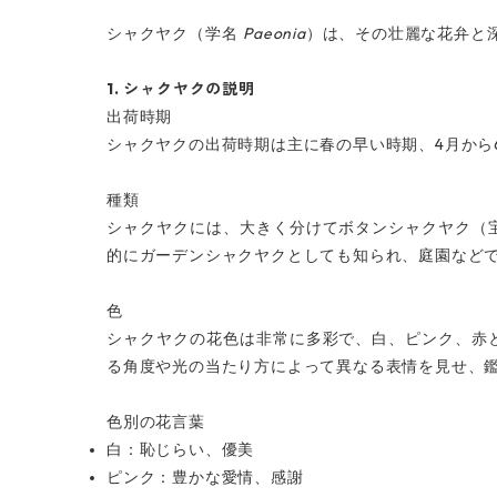
Paeonia
シャクヤク（学名
）は、その壮麗な花弁と
1.
シャクヤクの説明
出荷時期
4
シャクヤクの出荷時期は主に春の早い時期、
月から
種類
シャクヤクには、大きく分けてボタンシャクヤク（
的にガーデンシャクヤクとしても知られ、庭園など
色
シャクヤクの花色は非常に多彩で、白、ピンク、赤
る角度や光の当たり方によって異なる表情を見せ、
色別の花言葉
白：恥じらい、優美
ピンク：豊かな愛情、感謝