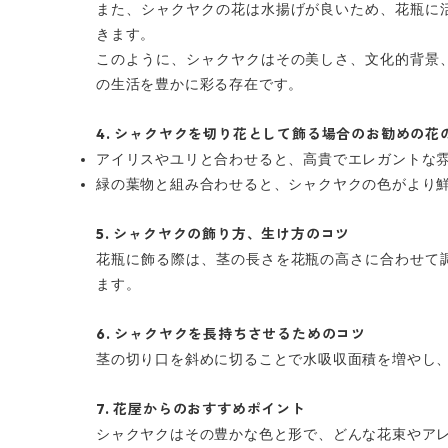
また、シャクヤクの花は水揚げが良いため、花瓶に
きます。
このように、シャクヤクはその美しさ、文化的背景
の生活を豊かに彩る存在です。
4.
シャクヤクを切り花として飾る場合のお勧めの花
アイリスやユリと合わせると、高貴でエレガントな
緑の葉物と組み合わせると、シャクヤクの色がより
5.
シャクヤクの飾り方、生け方のコツ
花瓶に飾る際は、茎の長さを花瓶の高さに合わせて
ます。
6.
シャクヤクを長持ちさせるためのコツ
茎の切り口を斜めに切ることで水吸収面積を増やし
7.
花屋からのおすすめポイント
シャクヤクはその豊かな色と形で、どんな花束やア