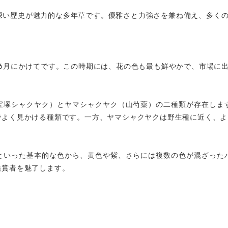
深い歴史が魅力的な多年草です。優雅さと力強さを兼ね備え、多く
6
月にかけてです。この時期には、花の色も最も鮮やかで、市場に
宝塚シャクヤク）とヤマシャクヤク（山芍薬）の二種類が存在しま
でよく見かける種類です。一方、ヤマシャクヤクは野生種に近く、よ
といった基本的な色から、黄色や紫、さらには複数の色が混ざった
鑑賞者を魅了します。