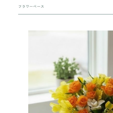
ミックスブロッサム
フラワーベース
ミックスブロッサムLight
モノブロッサム
ポリカーボネート
ミックスブロッサムStandard
モノブロッサム Light
アップグレード
ガラス
ミックスブロッサム Premium
モノブロッサム Standard
陶器
木製