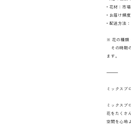
• 花材：
• お届け頻
• 配送方法
※ 花の種
その時期の
ます。
⸻
ミックスブ
ミックスブ
花をたくさ
空間を心地