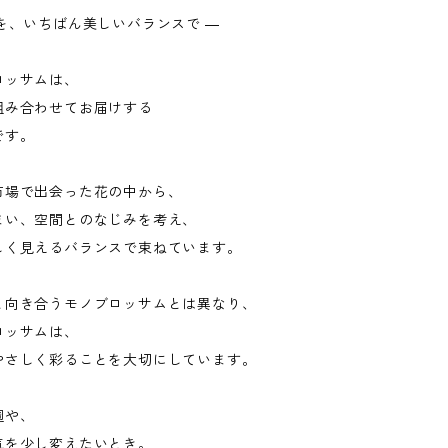
を、いちばん美しいバランスで ―
ロッサムは、
組み合わせてお届けする
です。
市場で出会った花の中から、
まい、空間とのなじみを考え、
しく見えるバランスで束ねています。
と向き合うモノブロッサムとは異なり、
ロッサムは、
やさしく彩ることを大切にしています。
週や、
気を少し変えたいとき。