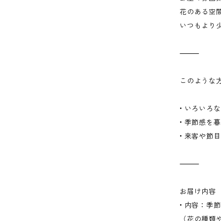
花のある空
いつもより
⸻
このような
• いろいろ
• 季節感を
• 来客や節
⸻
お届け内容
• 内容：季
（花の種類