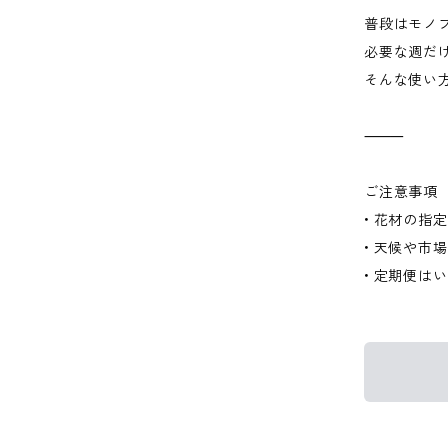
普段はモノ
必要な週だ
そんな使い
⸻
ご注意事項
• 花材の指
• 天候や
• 定期便は