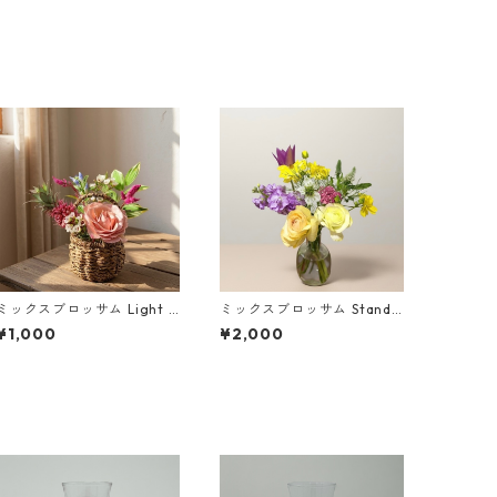
ミックスブロッサム Light |
ミックスブロッサム Standa
毎月発送
rd | 毎週発送
¥1,000
¥2,000