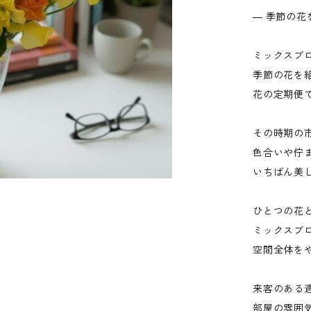
― 季節の花
ミックスブ
季節の花を
花の定期便
その時期の
色合いや佇
いちばん美
ひとつの花
ミックスブ
空間全体を
来客のある
部屋の雰囲